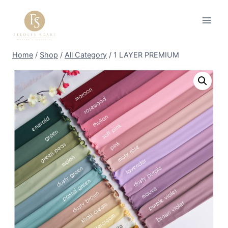
Skip
to
content
Home
/
Shop
/
All Category
/
1 LAYER PREMIUM