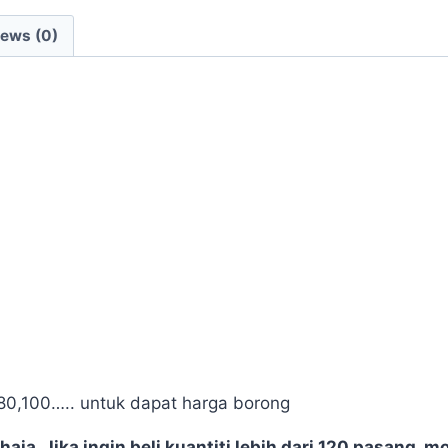
iews (0)
80,100….. untuk dapat harga borong
a. Jika ingin beli kuantiti lebih dari 120 pasang, m