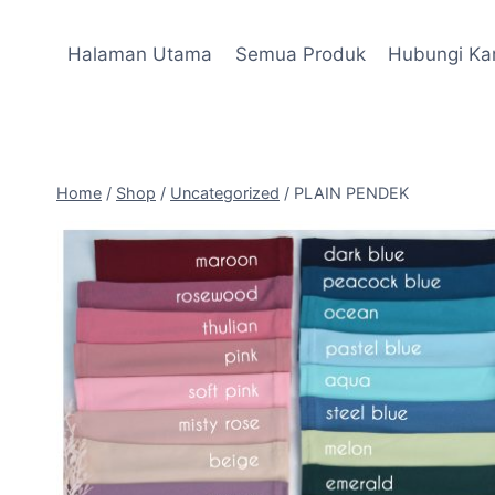
Skip
to
Halaman Utama
Semua Produk
Hubungi Ka
content
Home
/
Shop
/
Uncategorized
/
PLAIN PENDEK