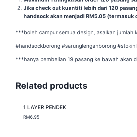
Jika check out kuantiti lebih dari 120 pas
handsock akan menjadi RM5.05 (termasuk c
***boleh campur semua design, asalkan jumlah 
#handsockborong #sarunglenganborong #stokinl
***hanya pembelian 19 pasang ke bawah akan da
Related products
1 LAYER PENDEK
RM
6.95