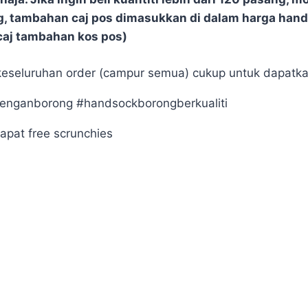
ang, tambahan caj pos dimasukkan di dalam harga ha
aj tambahan kos pos)
keseluruhan order (campur semua) cukup untuk dapatk
enganborong #handsockborongberkualiti
pat free scrunchies